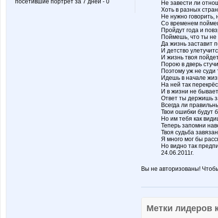
посетившие портрет за 7 дней - 0
Не завести ли отно
Хоть в разных стра
Не нужно говорить, 
Со временем поймеш
Пройдут года и повз
Поймешь, что ты не 
Да жизнь заставит 
И детство улетучитс
И жизнь твоя пойдет
Порою в дверь стучи
Поэтому уж не суди 
Идешь в начале жиз
На ней так перекрёс
И в жизни не бывает
Ответ ты держишь з
Всегда ли правильн
Твои ошибки будут 
Но им тебя как види
Теперь запомни нав
Твоя судьба завязан
Я много мог бы расс
Но видно так предп
24.06.2011г.
Вы не авторизованы! Чтоб
Метки лидеров