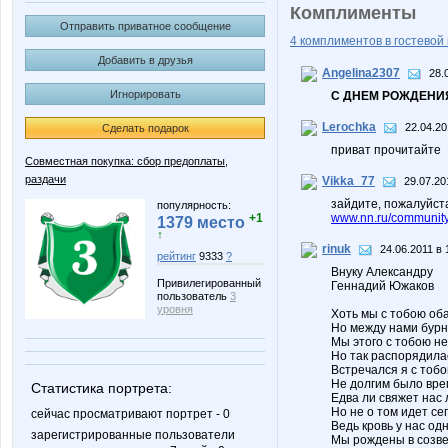
Комплименты
Отправить приватное сообщение
4 комплиментов в гостевой 
Добавить в друзья
Angelina2307
28.
Игнорировать
С ДНЕМ РОЖДЕНИЯ
Lerochka
22.04.20
Сделать подарок
приват прочитайте
Совместная покупка: сбор предоплаты,
раздачи
Vikka_77
29.07.20
зайдите, пожалуйста
популярность:
+1
www.nn.ru/community
1379 место
↑
rinuk
24.06.2011 в 
рейтинг
9333
?
Внуку Александру
Привилегированный
Геннадий Южаков
пользователь
3
уровня
Хоть мы с тобою об
Но между нами бурн
Мы этого с тобою не
Но так распорядила
Встречался я с тобо
Не долгим было вре
Статистика портрета:
Едва ли свяжет нас 
Но не о том идет се
сейчас просматривают портрет - 0
Ведь кровь у нас одн
зарегистрированные пользователи
Мы рождены в созве